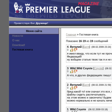
Приветствую Вас
Дружище!
Меню сайта
Главная
» Гостевая книга
Новости
О нас
Показано
16
-
19
из
19
сообщений
Download!
4
.
Виталий
[
Батя
]
(08.02.2009 23:24)
Гостевая книга
0
я имел ввиду, что если тут не про
Федераций!
ну вобщем статью твою так я и не 
3
.
Wild Wild Coyote
[
Coyote
]
(08.02
0
А что, в других федерациях пишут
2
.
Виталий
[
Батя
]
(08.02.2009 21:59)
0
бред какой то! ели скачал это все,
файлы сидеть распечатывать.
на этом можно и закончить! будем
можно нормально и не качать ниче
1
.
Wild Coyote
(06.02.2009 03:18)