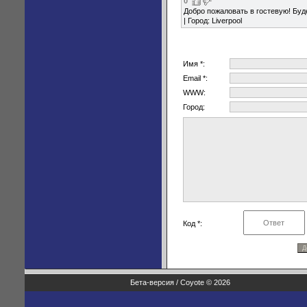
0
Добро пожаловать в гостевую! Буд
| Город: Liverpool
Имя *:
Email *:
WWW:
Город:
Код *:
Бета-версия / Coyote © 2026